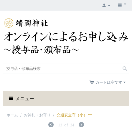
カートは空です
メニュー
ホーム
/
お神札・お守り
/
交通安全守（小） **
13
of
34