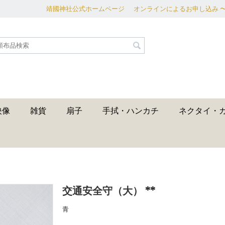
靖國神社公式ホームページ
オンラインによるお申し込み 
映像
雑貨
扇子
手拭・ハンカチ
ネクタイ・
交通安全守（大） **
青