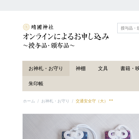
お神札・お守り
神棚
文具
書籍・
朱印帳
ホーム
/
お神札・お守り
/
交通安全守（大） **