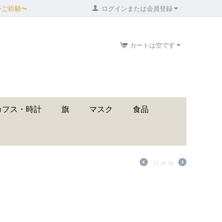
〜ご祈願〜
ログインまたは会員登録
カートは空です
カフス・時計
旗
マスク
食品
11
of
34