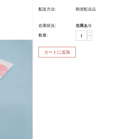
配送方法:
郵便配送品
在庫状況:
在庫あり
+
数量:
−
カートに追加