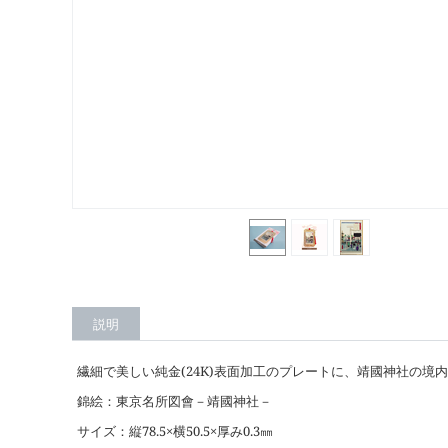
説明
繊細で美しい純金
(24K)
表面加工のプレートに、靖國神社の境内
錦絵：東京名所図會－靖國神社－
サイズ：縦
78.5
×横
50.5
×厚み
0.3
㎜