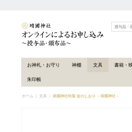
お神札・お守り
神棚
文具
書籍・
朱印帳
ホーム
/
文具
/
靖國神社特製 金のしおり －靖國神社－