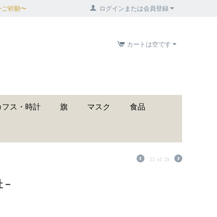
〜ご祈願〜
ログインまたは会員登録
カートは空です
カフス・時計
旗
マスク
食品
25
of
28
社－