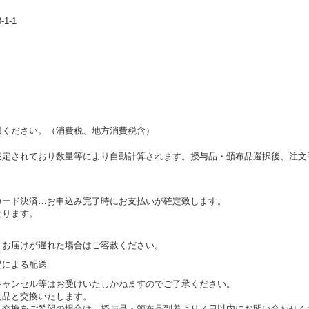
1-1
照ください。（消費税、地方消費税含）
設定されており数量等により自動計算されます。授与品・頒布品選択後、注文
カード決済…お申込み完了時にお支払いが確定致します。
なります。
。
りお届けが遅れた場合はご容赦ください。
局による配送
キャンセル等はお受けいたしかねますのでご了承ください。
良品と交換いたします。
・交換をご希望の場合は、授与品・頒布品到着より７日以内にお問い合わせく