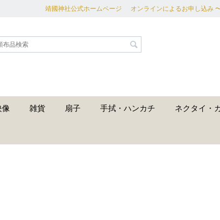
靖國神社公式ホームページ
オンラインによるお申し込み 
映像
雑貨
扇子
手拭・ハンカチ
ネクタイ・