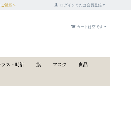
〜ご祈願〜
ログインまたは会員登録
カートは空です
カフス・時計
旗
マスク
食品